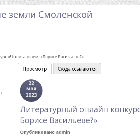
е земли Смоленской
урс «Что мы знаем о Борисе Васильеве?»
Просмотр
(активная вкладка)
Сюда ссылаются
Главные вкладки
22
мая
ат
2023
Литературный онлайн-конкурс
Борисе Васильеве?»
Опубликовано
admin