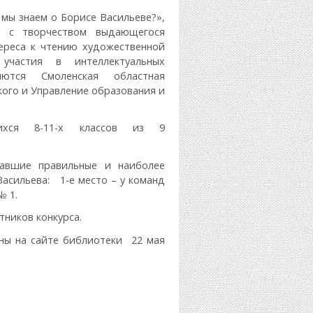
 мы знаем о Борисе Васильеве?»,
в с творчеством выдающегося
тереса к чтению художественной
участия в интеллектуальных
яются Смоленская областная
кого и Управление образования и
ихся 8-11-х классов из 9
давшие правильные и наиболее
Васильева: 1-е место – у команд
№ 1.
ников конкурса.
ны на сайте библиотеки 22 мая