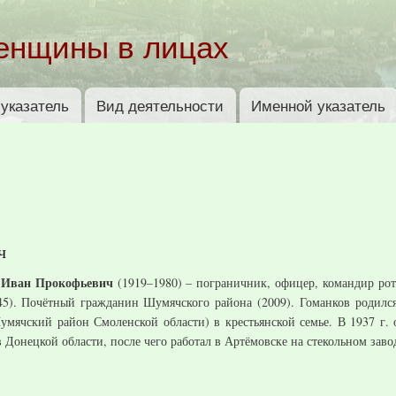
Перейти к
основному
енщины в лицах
содержанию
указатель
Вид деятельности
Именной указатель
ч
 Иван Прокофьевич
(1919–1980) – пограничник, офицер, командир рот
45). Почётный гражданин Шумячского района (2009). Гоманков родился
умячский район Смоленской области) в крестьянской семье. В 1937 г.
 Донецкой области, после чего работал в Артёмовске на стекольном заво