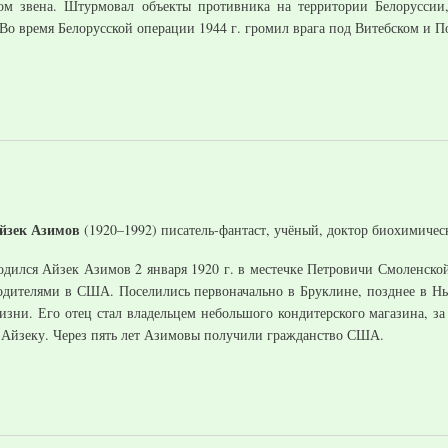
ом звена. Штурмовал объекты противника на территории Белоруссии
Во время Белорусской операции 1944 г. громил врага под Витебском и П
йзек Азимов
(1920–1992) писатель-фантаст, учёный, доктор биохимическ
одился Айзек Азимов 2 января 1920 г. в местечке Петровичи Смоленской 
одителями в США. Поселились первоначально в Бруклине, позднее в Н
изни. Его отец стал владельцем небольшого кондитерского магазина, за
 Айзеку. Через пять лет Азимовы получили гражданство США.