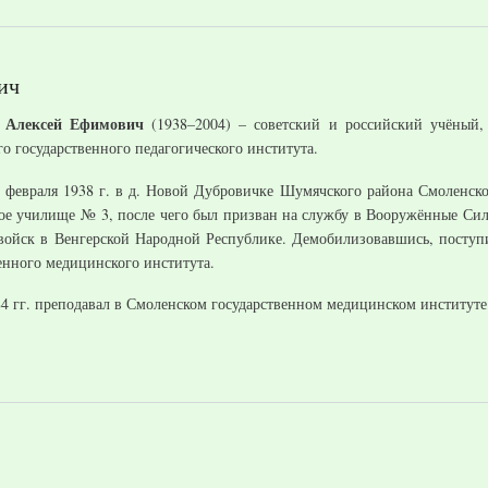
ич
в Алексей Ефимович
(1938–2004) – советский и российский учёный,
о государственного педагогического института.
 февраля 1938 г. в д. Новой Дубровичке Шумячского района Смоленской
ое училище № 3, после чего был призван на службу в Вооружённые Си
 войск в Венгерской Народной Республике. Демобилизовавшись, поступ
енного медицинского института.
4 гг. преподавал в Смоленском государственном медицинском институт