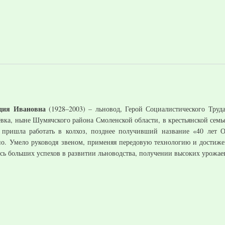
дия Ивановна
(1928–2003) – льновод, Герой Социалистического Труда 
вка, ныне Шумячского района Смоленской области, в крестьянской семье
пришла работать в колхоз, позднее получивший название «40 лет Ок
но. Умело руководя звеном, применяя передовую технологию и достижен
сь больших успехов в развитии льноводства, получении высоких урожае