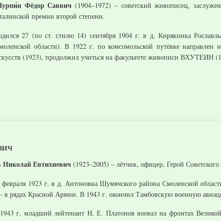
урпи́н
Фёдор Саввич
(1904–1972) – советский живописец, заслужен
талинской премии второй степени.
одился 27 (по ст. стилю 14) сентября 1904 г. в д. Кирякинка Рославл
моленской области). В 1922 г. по комсомольской путёвке направлен 
скусств (1923), продолжил учиться на факультете живописи ВХУТЕИН (1
вич
 Николай Евтихиевич
(1923–2005) – лётчик, офицер, Герой Советского
 февраля 1923 г. в д. Антоновка Шумячского района Смоленской облас
 – в рядах Красной Армии. В 1943 г. окончил Тамбовскую военную авиа
 1943 г. младший лейтенант Н. Е. Платонов воевал на фронтах Велико