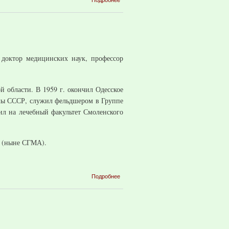
Акимова
Клавдия
Ивановна
 доктор медицинских наук, профессор
 области. В 1959 г. окончил Одесское
лы СССР, служил фельдшером в Группе
ил на лечебный факультет Смоленского
е (ныне СГМА).
о
Подробнее
Бетремеев
Алексей
Ефимович