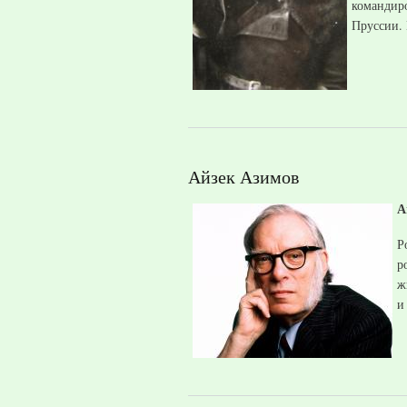
командир
Пруссии. 
Айзек Азимов
А
Р
р
ж
и