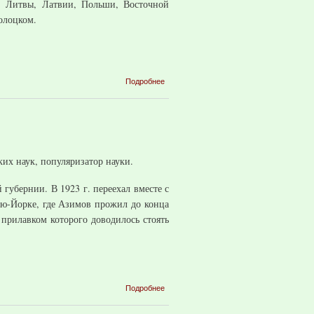
, Литвы, Латвии, Польши, Восточной
олоцком.
о Платонов
Подробнее
Николай
Евтихиевич
их наук, популяризатор науки.
губернии. В 1923 г. переехал вместе с
ью-Йорке, где Азимов прожил до конца
 прилавком которого доводилось стоять
о Айзек
Подробнее
Азимов