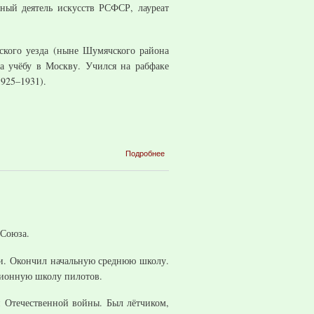
ный деятель искусств РСФСР, лауреат
ьского уезда (ныне Шумячского района
на учёбу в Москву. Учился на рабфаке
925–1931).
о
Подробнее
Шурпи́н
Фёдор
Саввич
 Союза.
ти. Окончил начальную среднюю школу.
ционную школу пилотов.
й Отечественной войны. Был лётчиком,