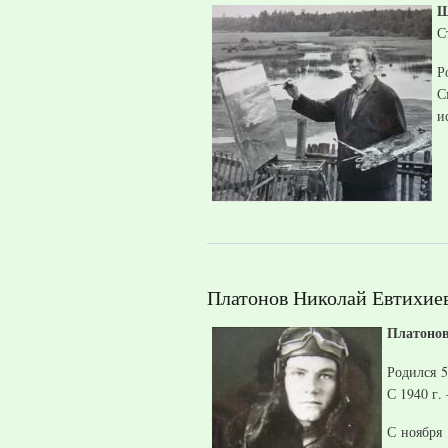
Ш
С
Р
С
и
Платонов Николай Евтихие
Платонов
Родился 5
С 1940 г.
С ноября