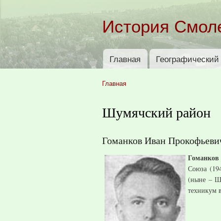
История Смол
Главная
Географический 
Главное меню
Главная
Вы здесь
Шумячский район
Гоманков Иван Прокофьеви
Гоманков
Союза (19
(ныне – Ш
техникум в