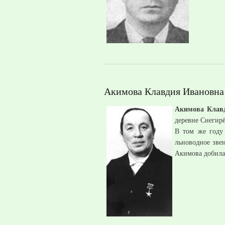
Акимова Клавдия Ивановна
Акимова Клав
деревне Снегирё
В том же году 
льноводное зве
Акимова добила