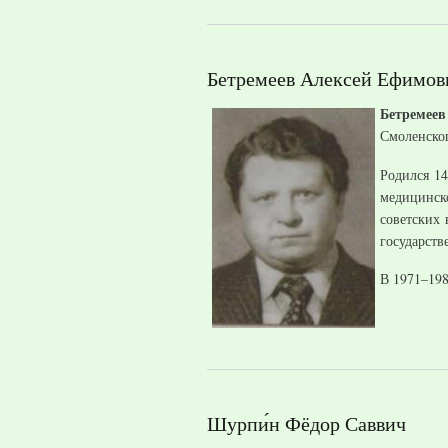
Бетремеев Алексей Ефимов
Бетремее
Смоленског
Родился 14
медицинск
советских
государств
В 1971–198
Шурпи́н Фёдор Саввич