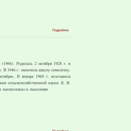
о Гоманков
Подробнее
Иван
Прокофьевич
(1966). Родилась 2 октября 1928 г. в
. В 1946 г. окончила школу-семилетку.
тября». В январе 1960 г. возглавила
ия сельскохозяйственной науки, К. И.
в льноволокна и льносемян.
о
Подробнее