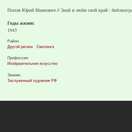
Попов Юрий Иванович // Знай и люби свой край : библиограф
Годы жизни:
1943
Район:
Другой регион
Смоленск
Профессия:
Изобразительное искусство
Звание:
Заслуженный художник РФ