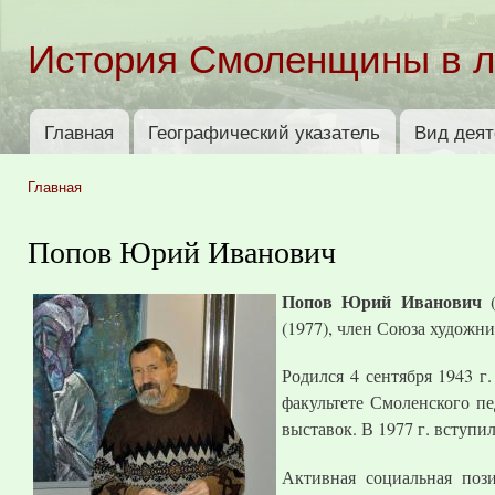
Пер
ос
История Смоленщины в 
со
Главная
Географический указатель
Вид деят
Главное меню
Главная
Вы здесь
Попов Юрий Иванович
Попов Юрий Иванович
(
(1977), член Союза художн
Родился 4 сентября 1943 г
факультете Смоленского пе
выставок. В 1977 г. вступи
Активная социальная поз