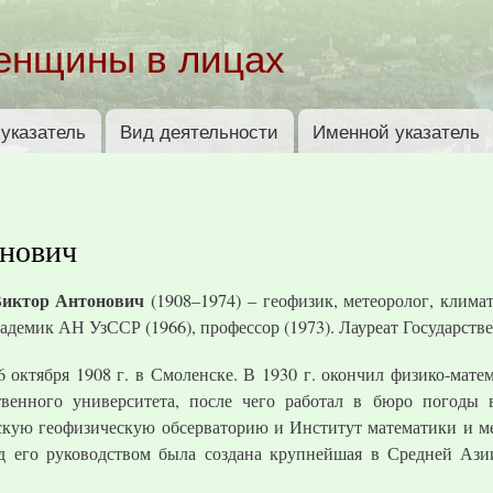
Перейти к
основному
енщины в лицах
содержанию
указатель
Вид деятельности
Именной указатель
онович
Виктор Антонович
(1908–1974) – геофизик, метеоролог, климат
академик АН УзССР (1966), профессор (1973). Лауреат Государств
6 октября 1908 г. в Смоленске. В 1930 г. окончил физико-мате
твенного университета, после чего работал в бюро погоды 
кую геофизическую обсерваторию и Институт математики и м
 его руководством была создана крупнейшая в Средней Ази