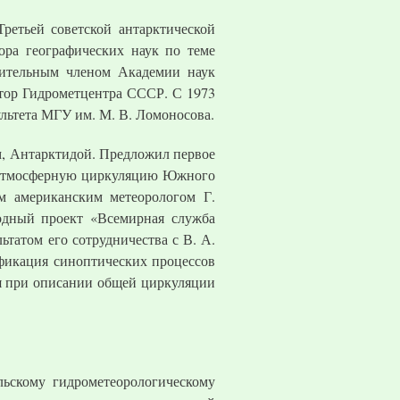
Третьей советской антарктической
ора географических наук по теме
вительным членом Академии наук
ектор Гидрометцентра СССР. С 1973
ультета МГУ им. М. В. Ломоносова.
м, Антарктидой. Предложил первое
а атмосферную циркуляцию Южного
м американским метеорологом Г.
одный проект «Всемирная служба
ьтатом его сотрудничества с В. А.
фикация синоптических процессов
я при описании общей циркуляции
льскому гидрометеорологическому