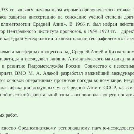
958 гг. являлся начальником аэрометеорологического отряда 
гаев защитил диссертацию на соискание учёной степени докт
 климатологии Средней Азии». В 1966 г. был избран дейст
тор Центрального института прогнозов, в 1959–1973 гг. – дир
ий кафедрой метеорологии и климатологии географического фак
аниями атмосферных процессов над Средней Азией и Казахстано
тарктиды и исследовал влияние Антарктического материка н
 в развитие Гидрометслужбы России. Совместно с известны
тариата ВМО М. А. Алакой разработал важнейший междунар
тся основой оперативных прогнозов погоды во всём мире. Резул
классификация воздушных масс Средней Азии и СССР, класси
рной высотной фронтальной зоны – основополагающего поняти
ых работ.
исвоено Среднеазиатскому региональному научно-исследовате