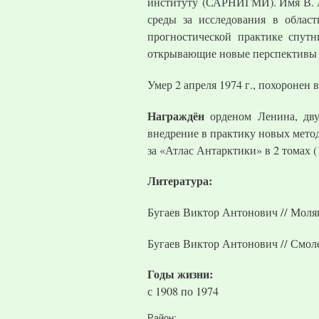
институту (САРНИГМИ). Имя В. А
среды за исследования в облас
прогностической практике спутн
открывающие новые перспективы д
Умер 2 апреля 1974 г., похоронен
Награждён
орденом Ленина, дву
внедрение в практику новых мето
за «Атлас Антарктики» в 2 томах 
Литература:
Бугаев Виктор Антонович // Молявк
Бугаев Виктор Антонович // Смолен
Годы жизни:
с
1908
по
1974
Район: