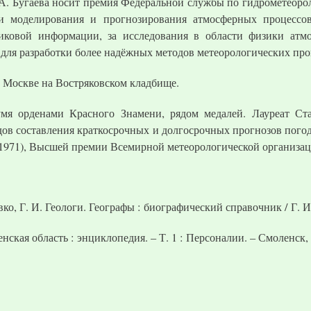
. Бугаева носит премия Федеральной службы по гидрометеор
ти моделирования и прогнозирования атмосферных процессов
иковой информации, за исследования в области физики атмо
ля разработки более надёжных методов метеорологических про
 в Москве на Востряковском кладбище.
мя орденами Красного Знамени, рядом медалей. Лауреат Ста
дов составления краткосрочных и долгосрочных прогнозов погод
(1971), Высшей премии Всемирной метеорологической организац
о, Г. И. Геологи. Географы : биографический справочник / Г. И. 
ская область : энциклопедия. – Т. 1 : Персоналии. – Смоленск, 2