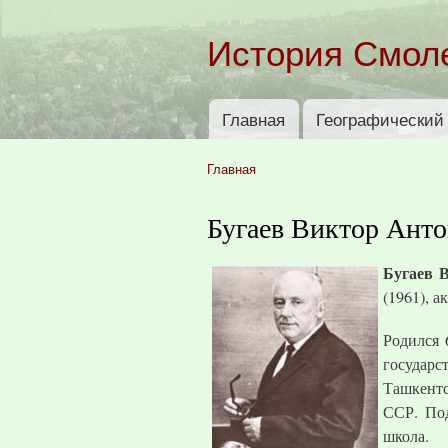
История Смол
Главная
Географический 
Главное меню
Главная
Вы здесь
Бугаев Виктор Ант
Бугаев 
(1961), 
Родился 
государс
Ташкентс
ССР. Под
школа.