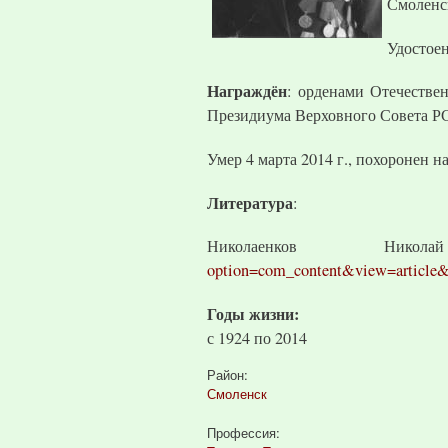
Смоленск
Удостое
Награждён
: орденами Отечествен
Президиума Верховного Совета Р
Умер 4 марта 2014 г., похоронен 
Литература
:
Николаенков 
option=com_content&view=article&
Годы жизни:
с
1924
по
2014
Район:
Смоленск
Профессия: