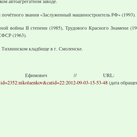
ом автоагрегатном заводе.
н почётного звания «Заслуженный машиностроитель РФ» (1993).
ной войны II степени (1985), Трудового Красного Знамени (19
СФСР (1963).
на Тихвинском кладбище в г. Смоленске.
Николай Ефимович // URL
id=2352:nikolaenkov&catid=22:2012-09-03-15-53-48
(дата обращен