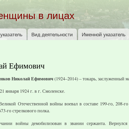
Перейти к
основному
енщины в лицах
содержанию
указатель
Вид деятельности
Именной указатель
ай Ефимович
енков Николай Ефимович
(1924–2014) – токарь, заслуженный м
21 января 1924 г. в г. Смоленске.
Великой Отечественной войны воевал в составе 199-го, 208-го
673-го стрелкового полка.
чании войны демобилизован в звании сержанта. Вернулся 