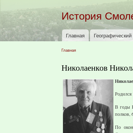
История Смол
Главная
Географический 
Главное меню
Главная
Вы здесь
Николаенков Никол
Никола
Родился 
В годы 
полков, 
По окон