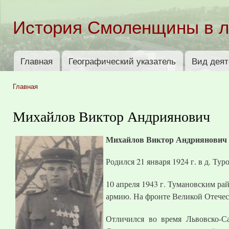
Пер
ос
История Смоленщины в 
со
Главная
Географический указатель
Вид деят
Главное меню
Главная
Вы здесь
Михайлов Виктор Андриянович
Михайлов Виктор Андриянович
Родился 21 января 1924 г. в д. Ту
10 апреля 1943 г. Тумановским р
армию. На фронте Великой Отечест
Отличился во время Львовско-С