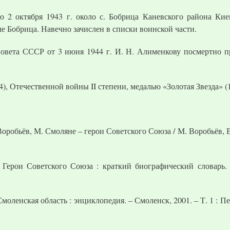
 2 октября 1943 г. около с. Бобрица Каневского района Кие
ле Бобрица. Навечно зачислен в списки воинской части.
овета СССР от 3 июня 1944 г. И. Н. Алименкову посмертно пр
), Отечественной войны II степени, медалью «Золотая Звезда» (1
робьёв, М. Смоляне – герои Советского Союза / М. Воробьёв, В
Герои Советского Союза : краткий биографический словарь. –
ленская область : энциклопедия. – Смоленск, 2001. – Т. 1 : Пе