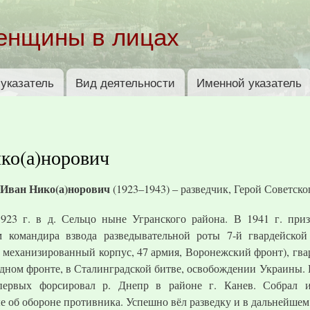
Перейти к
основному
енщины в лицах
содержанию
указатель
Вид деятельности
Именной указатель
ко(а)норович
Иван Нико(а)норович
(1923–1943) – разведчик, Герой Советско
1923 г. в д. Сельцо ныне Угранского района. В 1941 г. пр
 командира взвода разведывательной роты 7-й гвардейской
 механизированный корпус, 47 армия, Воронежский фронт), гва
адном фронте, в Сталинградской битве, освобождении Украины. В
ервых форсировал р. Днепр в районе г. Канев. Собрал 
е об обороне противника. Успешно вёл разведку и в дальнейшем