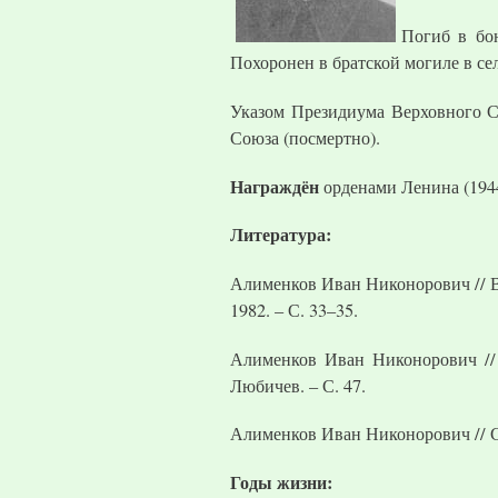
Погиб в бою
Похоронен в братской могиле в се
Указом Президиума Верховного С
Союза (посмертно).
Награждён
орденами Ленина (1944
Литература:
Алименков Иван Никонорович // Во
1982. – С. 33–35.
Алименков Иван Никонорович // 
Любичев. – С. 47.
Алименков Иван Никонорович // Смо
Годы жизни: