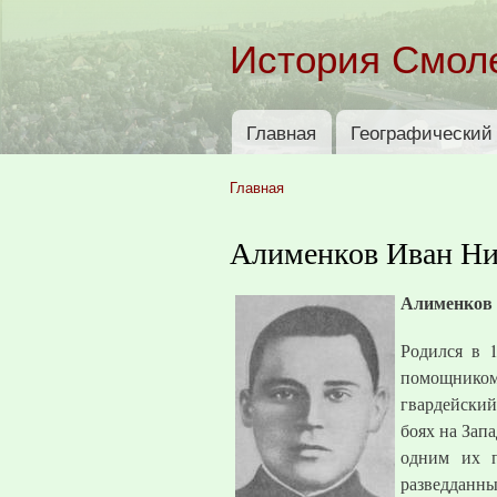
История Смол
Главная
Географический 
Главное меню
Главная
Вы здесь
Алименков Иван Ни
Алименков 
Родился в 
помощником
гвардейский
боях на Зап
одним их п
разведданны