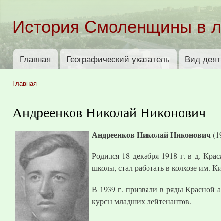
Пер
ос
История Смоленщины в 
со
Главная
Географический указатель
Вид деят
Главное меню
Главная
Вы здесь
Андреенков Николай Никонович
Андреенков Николай Никонович
(1
Родился 18 декабря 1918 г. в д. Кр
школы, стал работать в колхозе им. К
В 1939 г. призвали в ряды Красной 
курсы младших лейтенантов.