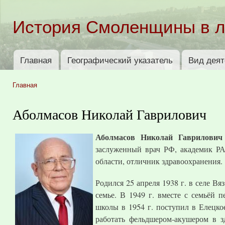
Пер
ос
История Смоленщины в 
со
Главная
Географический указатель
Вид деят
Главное меню
Главная
Вы здесь
Аболмасов Николай Гаврилович
Аболмасов Николай Гаврилович
заслуженный врач РФ, академик РА
области, отличник здравоохранения.
Родился 25 апреля 1938 г. в селе В
семье. В 1949 г. вместе с семьёй 
школы в 1954 г. поступил в Елецко
работать фельдшером-акушером в 