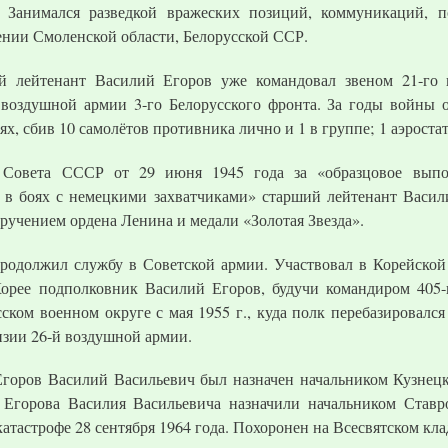
. Занимался разведкой вражеских позиций, коммуникаций, п
нии Смоленской области, Белорусской ССР.
й лейтенант Василий Егоров уже командовал звеном 21-го 
 воздушной армии 3-го Белорусского фронта. За годы войны 
х, сбив 10 самолётов противника лично и 1 в группе; 1 аэростат
 Совета СССР от 29 июня 1945 года за «образцовое выпо
 в боях с немецкими захватчиками» старший лейтенант Васил
вручением ордена Ленина и медали «Золотая Звезда».
родолжил службу в Советской армии. Участвовал в Корейской 
орее подполковник Василий Егоров, будучи командиром 405-
ском военном округе с мая 1955 г., куда полк перебазировался
зии 26-й воздушной армии.
 Егоров Василий Васильевич был назначен начальником Кузне
а Егорова Василия Васильевича назначили начальником Став
атастрофе 28 сентября 1964 года. Похоронен на Всесвятском кла