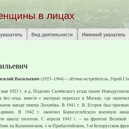
Перейти к
основному
енщины в лицах
содержанию
указатель
Вид деятельности
Именной указатель
сильевич
асилий Васильевич
(1923–1964) – лётчик-истребитель, Герой Со
 мая 1923 г. в д. Подсево Сычёвского уезда (ныне Новодугинско
я без отца, вместе с матерью переехал в Москву, где окончи
ьном заводе имени Лихачёва. В 1941 г. В. Егоров был призван
армию. В 1942 г. окончил Борисоглебскую военную ави
ую школу пилотов. С апреля 1943 г. – на фронтах Великой
 боях на Калининском, 1-м Прибалтийском, 3-м Белорусском фрон