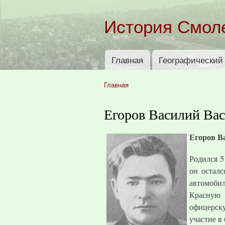
История Смол
Главная
Географический 
Главное меню
Главная
Вы здесь
Егоров Василий Ва
Егоров В
Родился 5
он осталс
автомобил
Красную 
офицерск
участие в