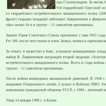
над Сталинградом. За месяц б
9-й гвардейский Одесский ис
го гвардейского истребительного авиационного полка (26
фронт) гвардии младший лейтенант Лавриненков к февралю 
сбил лично 16 и в группе – 11 самолётов противника.
Звание Героя Советского Союза присвоено 1 мая 1943 года
Fw 189, после чего попал в плен. Бежал, воевал в партизанск
За отвагу и мужество в боях, успешное командование эска
майор В. Лавриненков награждён второй медалью «Золотая 
истребительного авиационного полка. Всего в годы войны 
группе – 11 самолётов противника.
После войны командовал авиационной дивизией. В 1948 г
академию Генерального штаба. Служил в Войсках ПВО. Гене
начальника гражданской обороны УССР, с 1984 – военный к
Умер 14 января 1988 г. в Киеве.