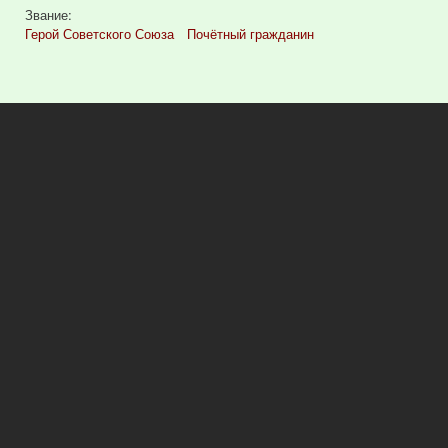
Звание:
Герой Советского Союза
Почётный гражданин