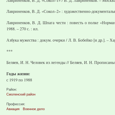
Лавриненков, В. Д. «Сокол–1» / В. Д. Лавриненков. – Москв
Лавриненков, В. Д. «Сокол–2» : художественно-документальна
Лавриненков, В. Д. Шпага чести : повесть о полке «Норман
1988. – 270 с. : ил.
Азбука мужества : докум. очерки / Л. В. Бобейко [и др.]. – Ха
***
Беляев, И. Н. Человек из легенды // Беляев, И. Н. Прописаны н
Годы жизни:
с
1919
по
1988
Район:
Смоленский район
Профессия:
Авиация
Военное дело