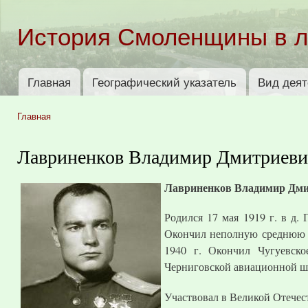
Пер
ос
История Смоленщины в 
со
Главная
Географический указатель
Вид деят
Главное меню
Главная
Вы здесь
Лавриненков Владимир Дмитриеви
Лавриненков Владимир Дм
Родился 17 мая 1919 г. в д.
Окончил неполную среднюю ш
1940 г. Окончил Чугуевско
Черниговской авиационной ш
Участвовал в Великой Отечест