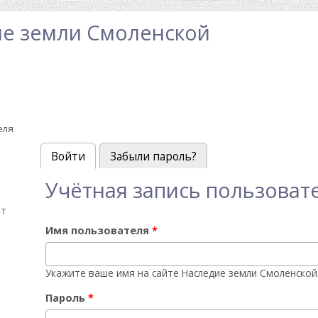
е земли Смоленской
еля
Войти
(активная вкладка)
Забыли пароль?
Главные вкладки
Учётная запись пользоват
ат
Имя пользователя
*
Укажите ваше имя на сайте Наследие земли Смоленской
Пароль
*