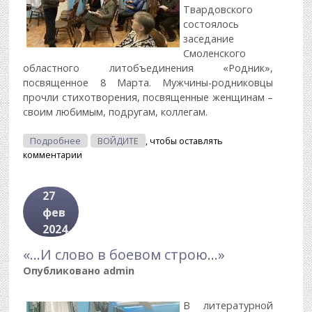
Твардовского
состоялось
заседание
Смоленского
областного литобъединения «Родник»,
посвященное 8 Марта. Мужчины-родниковцы
прочли стихотворения, посвященные женщинам –
своим любимым, подругам, коллегам.
О «Во Славу Женщины!»
Подробнее
ВОЙДИТЕ
, чтобы оставлять
комментарии
27
фев
2024
«…И слово в боевом строю…»
Опубликовано
admin
В литературной