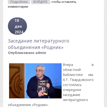
О Заседание Литературного Объединения
Подробнее
ВОЙДИТЕ
, чтобы оставлять
«Родник»
комментарии
19
дек
2024
Заседание литературного
объединения «Родник»
Опубликовано
admin
Вчера в
областной
библиотеке им.
А.Т. Твардовского
состоялась
очередное
заседание
литературного
объединения «Родник».