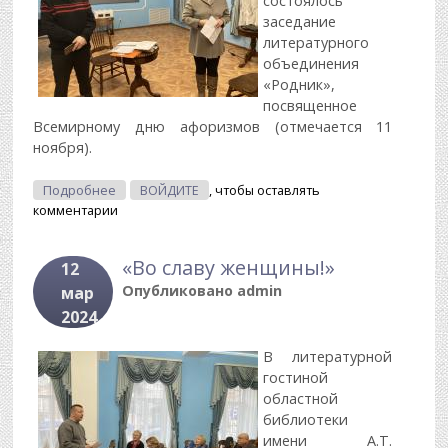
состоялось
заседание
литературного
объединения
«Родник»,
посвященное
Всемирному дню афоризмов (отмечается 11
ноября).
О Всемирный День Афоризмов
Подробнее
ВОЙДИТЕ
, чтобы оставлять
комментарии
«Во славу женщины!»
12
Опубликовано
admin
мар
2024
В литературной
гостиной
областной
библиотеки
имени А.Т.