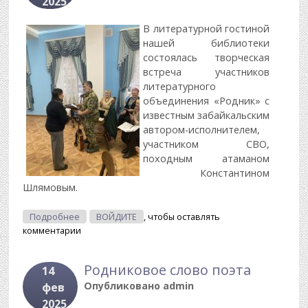
2025
В литературной гостиной
нашей библиотеки
состоялась творческая
встреча участников
литературного
объединения «Родник» с
известным забайкальским
автором-исполнителем,
участником СВО,
походным атаманом
Константином
Шлямовым.
О Мое Оружие - Гитара
Подробнее
ВОЙДИТЕ
, чтобы оставлять
комментарии
Родниковое слово поэта
14
Опубликовано
admin
фев
2025