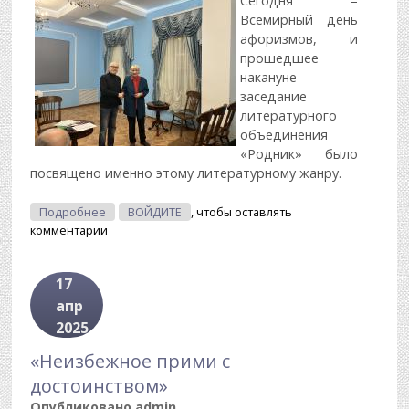
Сегодня –
Всемирный день
афоризмов, и
прошедшее
накануне
заседание
литературного
объединения
«Родник» было
посвящено именно этому литературному жанру.
О Всемирный День Афоризмов
Подробнее
ВОЙДИТЕ
, чтобы оставлять
комментарии
17
апр
2025
«Неизбежное прими с
достоинством»
Опубликовано
admin