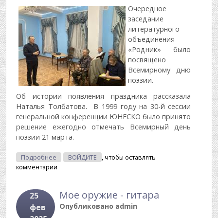
Очередное
заседание
литературного
объединения
«Родник» было
посвящено
Всемирному дню
поэзии.
Об истории появления праздника рассказала
Наталья Толбатова. В 1999 году на 30-й сессии
генеральной конференции ЮНЕСКО было принято
решение ежегодно отмечать Всемирный день
поэзии 21 марта.
О Всемирный День Поэзии
Подробнее
ВОЙДИТЕ
, чтобы оставлять
комментарии
Мое оружие - гитара
25
Опубликовано
admin
фев