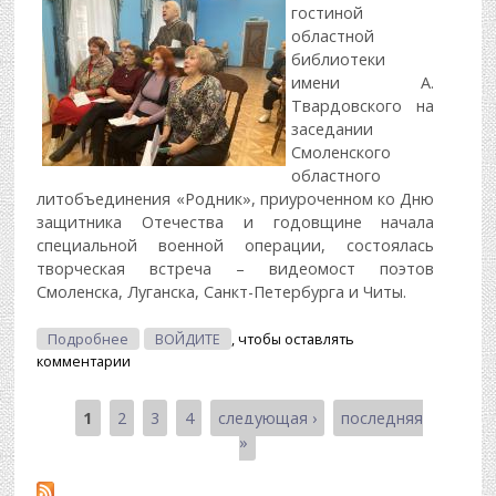
гостиной
областной
библиотеки
имени А.
Твардовского на
заседании
Смоленского
областного
литобъединения «Родник», приуроченном ко Дню
защитника Отечества и годовщине начала
специальной военной операции, состоялась
творческая встреча – видеомост поэтов
Смоленска, Луганска, Санкт-Петербурга и Читы.
О «…И Слово В Боевом Строю…»
Подробнее
ВОЙДИТЕ
, чтобы оставлять
комментарии
1
2
3
4
следующая ›
последняя
Страницы
»