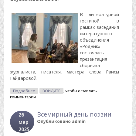
В литературной
гостиной в
рамках заседания
литературного
объединения
«Родник»
состоялась
презентация
сборника
журналиста, писателя, мастера слова Раисы
Гайдаровой.
О «Неизбежное Прими С Достоинством»
Подробнее
ВОЙДИТЕ
, чтобы оставлять
комментарии
Всемирный день поэзии
26
Опубликовано
admin
мар
2025