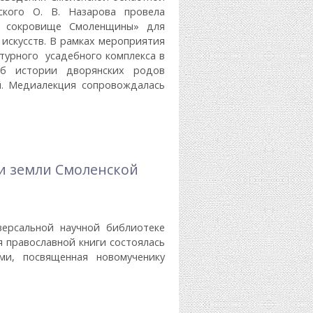
ского О. В. Назарова провела
е сокровище Смоленщины» для
 искусств. В рамках мероприятия
турного усадебного комплекса в
 об истории дворянских родов
. Медиалекция сопровождалась
ще Смоленщины
и земли Смоленской
версальной научной библиотеке
я православной книги состоялась
ми, посвященная новомученику
ской