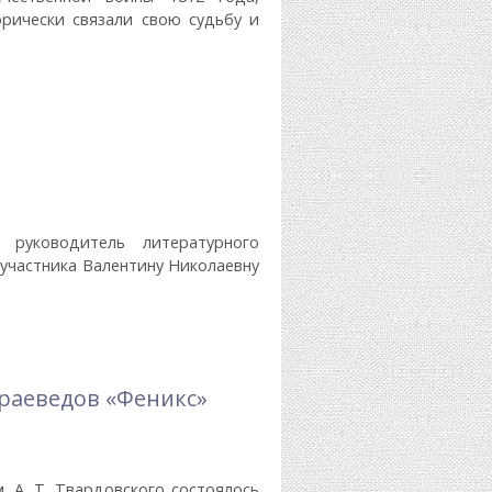
рически связали свою судьбу и
астники Бородинского Сражения"
руководитель литературного
участника Валентину Николаевну
краеведов «Феникс»
. А. Т. Твардовского состоялось