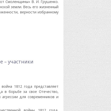
от Смоленщины» В. И. Грушенко.
ской земли. Весь его жизненный
рженности, верности избранному
«Феникс»
е – участники
 война 1812 года представляет
а в борьбе за свое Отечество,
 агрессии для современников и
ечественной войны 1812 года,