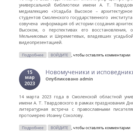
универсальной библиотеки имени А. Т. Твардов
медиалекцию «Усадьба Высокое – архитектурно
студентов Смоленского государственного института
озвучена информация об истории создания архитек
Высоком, о перспективах его восстановления,
Мельниковых и Шереметевых, владевших усадьбой
видеопрезентацией.
О Усадьба Высокое – Архитектурное Сокрови
Подробнее
ВОЙДИТЕ
, чтобы оставлять комментарии
Новомученики и исповедник
15
мар
Опубликовано
admin
2023
14 марта 2023 года в Смоленской областной уни
имени А. Т. Твардовского в рамках празднования Дн
литературная встреча с православными писателя
протоиерею Иоанну Соколову.
О Новомученики И Исповедники Земли Смолен
Подробнее
ВОЙДИТЕ
, чтобы оставлять комментарии