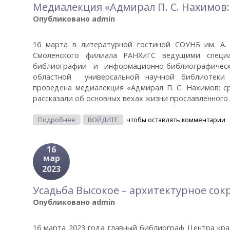
Медиалекция «Адмирал П. С. Нахимов
Опубликовано
admin
16 марта в литературной гостиной СОУНБ им. А.
Смоленского филиала РАНХиГС ведущими специа
библиографии и информационно-библиографичес
областной универсальной научной библиотеки 
проведена медиалекция «Адмирал П. С. Нахимов: с
рассказали об основных вехах жизни прославленного
О Медиалекция «Адмирал П. С. Нахимов: Сраже
Подробнее
ВОЙДИТЕ
, чтобы оставлять комментарии
16
мар
2023
Усадьба Высокое – архитектурное с
Опубликовано
admin
16 марта 2023 года главный библиограф Центра кр