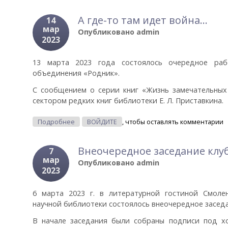
А где-то там идет война…
14
мар
Опубликовано
admin
2023
13 марта 2023 года состоялось очередное раб
объединения «Родник».
С сообщением о серии книг «Жизнь замечательны
сектором редких книг библиотеки Е. Л. Приставкина.
О А Где-То Там Идет Война…
Подробнее
ВОЙДИТЕ
, чтобы оставлять комментарии
Внеочередное заседание клу
7
мар
Опубликовано
admin
2023
6 марта 2023 г. в литературной гостиной Смоле
научной библиотеки состоялось внеочередное заседа
В начале заседания были собраны подписи под хо