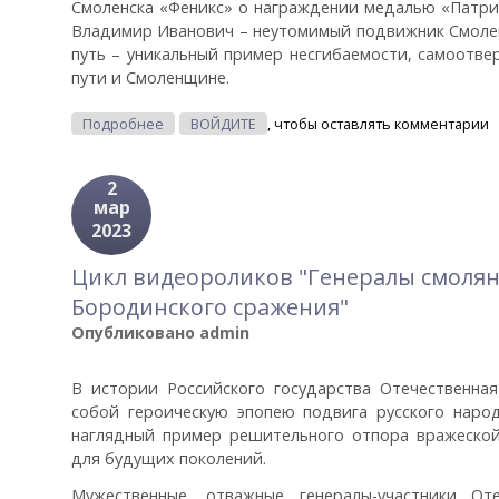
Смоленска «Феникс» о награждении медалью «Патри
Владимир Иванович – неутомимый подвижник Смолен
путь – уникальный пример несгибаемости, самоотве
пути и Смоленщине.
О Внеочередное Заседание Клуба Краеведов 
Подробнее
ВОЙДИТЕ
, чтобы оставлять комментарии
2
мар
2023
Цикл видеороликов "Генералы смолян
Бородинского сражения"
Опубликовано
admin
В истории Российского государства Отечественная
собой героическую эпопею подвига русского народ
наглядный пример решительного отпора вражеской
для будущих поколений.
Мужественные, отважные генералы-участники От