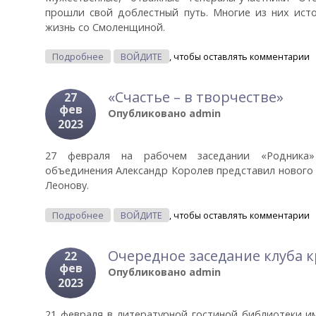
прошли свой доблестный путь. Многие из них исто
жизнь со Смоленщиной.
О Цикл Видеороликов "Генералы Смоляне – Уч
Подробнее
ВОЙДИТЕ
, чтобы оставлять комментарии
«Счастье – в творчестве»
27
фев
Опубликовано
admin
2023
27 февраля на рабочем заседании «Родника» 
объединения Александр Королев представил нового 
Леонову.
О «Счастье – В Творчестве»
Подробнее
ВОЙДИТЕ
, чтобы оставлять комментарии
Очередное заседание клуба 
22
фев
Опубликовано
admin
2023
21 февраля в литературной гостиной библиотеки им