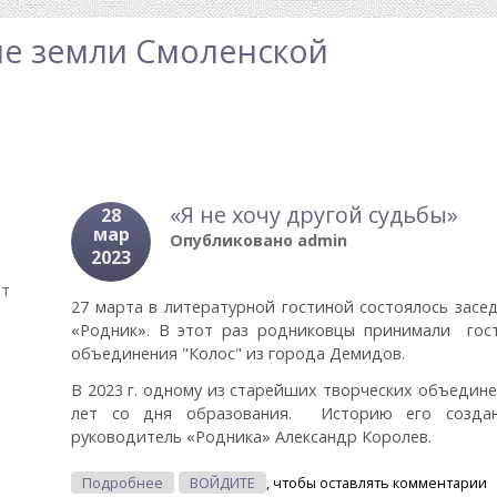
е земли Смоленской
«Я не хочу другой судьбы»
28
мар
Опубликовано
admin
2023
ат
27 марта в литературной гостиной состоялось зас
«Родник». В этот раз родниковцы принимали гост
объединения "Колос" из города Демидов.
В 2023 г. одному из старейших творческих объедин
лет со дня образования. Историю его созда
руководитель «Родника» Александр Королев.
О «Я Не Хочу Другой Судьбы»
Подробнее
ВОЙДИТЕ
, чтобы оставлять комментарии