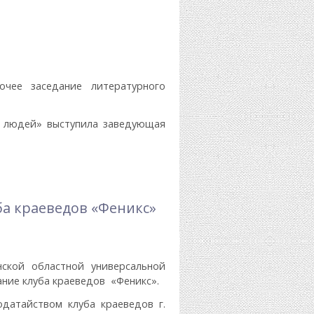
очее заседание литературного
х людей» выступила заведующая
ба краеведов «Феникс»
нской областной универсальной
ние клуба краеведов «Феникс».
датайством клуба краеведов г.