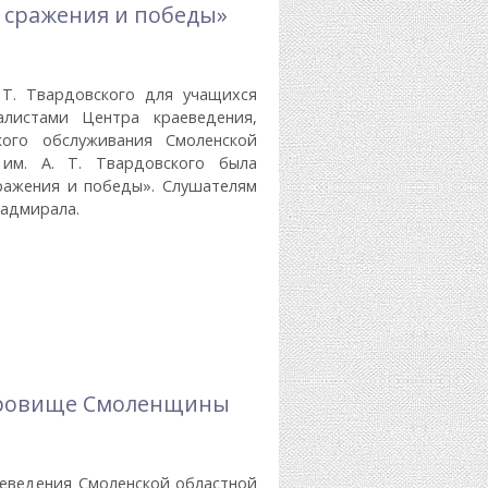
: сражения и победы»
 Т. Твардовского для учащихся
листами Центра краеведения,
кого обслуживания Смоленской
им. А. Т. Твардовского была
ражения и победы». Слушателям
 адмирала.
ния И Победы»
окровище Смоленщины
аеведения Смоленской областной