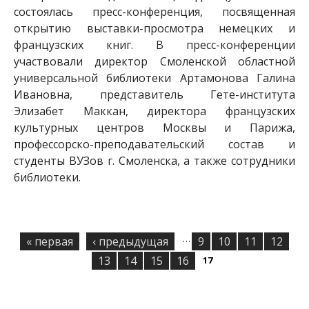
состоялась пресс-конференция, посвященная
открытию выставки-просмотра немецких и
французских книг. В пресс-конференции
участвовали директор Смоленской областной
универсальной библиотеки Артамонова Галина
Ивановна, представитель Гете-института
Элизабет Маккан, директора французских
культурных центров Москвы и Парижа,
профессорско-преподавательский состав и
студенты ВУЗов г. Смоленска, а также сотрудники
библиотеки.
…
« первая
‹ предыдущая
9
10
11
12
С
13
14
15
16
17
т
р
а