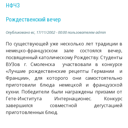
е
НФЧЗ
b
м
е
Рождественский вечер
.
н
ю
r
Опубликовано
вс, 17/11/2002 - 00:00
пользователем
admin
u
По существующей уже несколько лет традиции в
немецко-французском зале состоялся вечер,
посвященный католическому Рождеству. Студенты
ВУЗов г. Смоленска участвовали в конкурсе
«Лучшие рождественские рецепты Германии и
Франции», для которого они самостоятельно
приготовили блюда немецкой и французской
кухни. Победители были награждены призами от
Гете-Института Интернационес. Конкурс
завершился совместной дегустацией
приготовленных блюд.