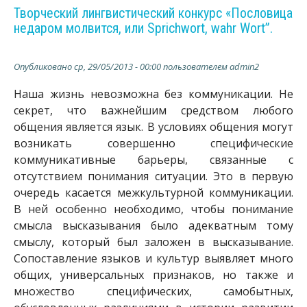
е
Творческий лингвистический конкурс «Пословица
b
м
недаром молвится, или Sprichwort, wahr Wort”.
е
.
н
ю
Опубликовано
ср, 29/05/2013 - 00:00
пользователем
admin2
r
Наша жизнь невозможна без коммуникации. Не
u
секрет, что важнейшим средством любого
общения является язык. В условиях общения могут
возникать совершенно специфические
коммуникативные барьеры, связанные с
отсутствием понимания ситуации. Это в первую
очередь касается межкультурной коммуникации.
В ней особенно необходимо, чтобы понимание
смысла высказывания было адекватным тому
смыслу, который был заложен в высказывание.
Сопоставление языков и культур выявляет много
общих, универсальных признаков, но также и
множество специфических, самобытных,