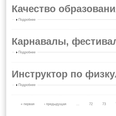
Качество образовани
Показать
Подробнее
Карнавалы, фестивал
Показать
Подробнее
Инструктор по физку
Показать
Подробнее
« первая
‹ предыдущая
…
72
73
Страницы