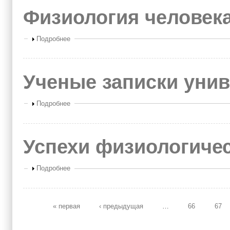
Физиология человек
Показать
Подробнее
Ученые записки унив
Показать
Подробнее
Успехи физиологичес
Показать
Подробнее
« первая
‹ предыдущая
…
66
67
Страницы